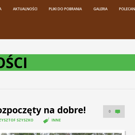
A
AKTUALNOŚCI
PLIKI DO POBRANIA
GALERIA
POLECANE
ŚCI
ozpoczęty na dobre!
0
ZYSZTOF SZYSZKO
INNE