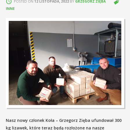
POSTED ON
AKTUALNOŚCI I KOMUNIKATY
12 LISTOPADA, 2022
BY
GRZEGORZ ZIĘBA
INNE
ETYKA ŁOWIECKA
PLIKI DO POBRANIA
GALERIA
POLECANE LINKI
KONTAKT
LOKALIZACJA
DANE TELEADRESOWE
SZACOWANIE SZKÓD ŁOWIECKICH
Nasz nowy członek Koła – Grzegorz Zięba ufundował 300
kg lizawek, które teraz będą rozłożone na nasze