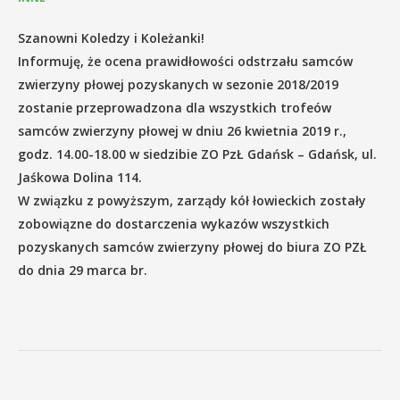
AKTUALNOŚCI I KOMUNIKATY
Szanowni Koledzy i Koleżanki!
ETYKA ŁOWIECKA
Informuję, że ocena prawidłowości odstrzału samców
PLIKI DO POBRANIA
zwierzyny płowej pozyskanych w sezonie 2018/2019
zostanie przeprowadzona dla wszystkich trofeów
GALERIA
samców zwierzyny płowej w dniu 26 kwietnia 2019 r.,
godz. 14.00-18.00 w siedzibie ZO PzŁ Gdańsk – Gdańsk, ul.
POLECANE LINKI
Jaśkowa Dolina 114.
KONTAKT
W związku z powyższym, zarządy kół łowieckich zostały
zobowiązne do dostarczenia wykazów wszystkich
LOKALIZACJA
pozyskanych samców zwierzyny płowej do biura ZO PZŁ
DANE TELEADRESOWE
do dnia 29 marca br.
SZACOWANIE SZKÓD ŁOWIECKICH