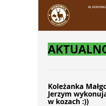
KŁ HODOWC
AKTUALNO
Koleżanka Małgo
Jerzym wykonują
w kozach :))