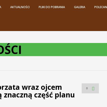
A
AKTUALNOŚCI
PLIKI DO POBRANIA
GALERIA
POLECANE
ŚCI
rzata wraz ojcem
0
 znaczną część planu